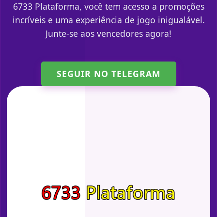
6733 Plataforma, você tem acesso a promoções
incríveis e uma experiência de jogo inigualável.
Junte-se aos vencedores agora!
SEGUIR NO TELEGRAM