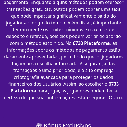
pagamento. Enquanto alguns métodos podem oferecer
transações gratuitas, outros podem cobrar uma taxa
que pode impactar significativamente o saldo do
jogador ao longo do tempo. Além disso, é importante
ter em mente os limites mínimos e máximos de
depósito e retirada, pois eles podem variar de acordo
com o método escolhido. No
6733 Plataforma
, as
informações sobre os métodos de pagamento estão
claramente apresentadas, permitindo que os jogadores
façam uma escolha informada. A segurança das
transações é uma prioridade, e o site emprega
criptografia avançada para proteger os dados
financeiros dos usuários. Assim, ao escolher o
6733
Plataforma
para jogar, os jogadores podem ter a
certeza de que suas informações estão seguras. Outro.
🎁 Bônus Exclusivos