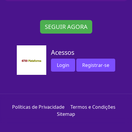
SEGUIR AGORA
Acessos
Login
Registrar-se
Políticas de Privacidade
Termos e Condições
Sitemap