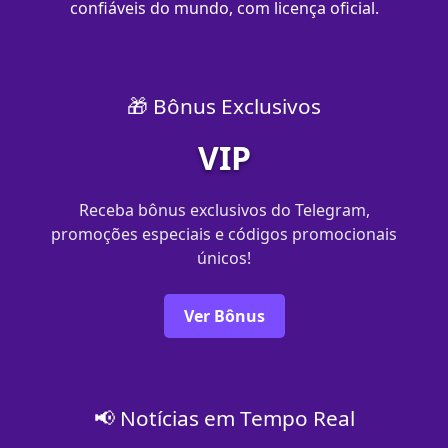
confiáveis do mundo, com licença oficial.
🎁 Bônus Exclusivos
VIP
Receba bônus exclusivos do Telegram,
promoções especiais e códigos promocionais
únicos!
Ver Bônus
📢 Notícias em Tempo Real