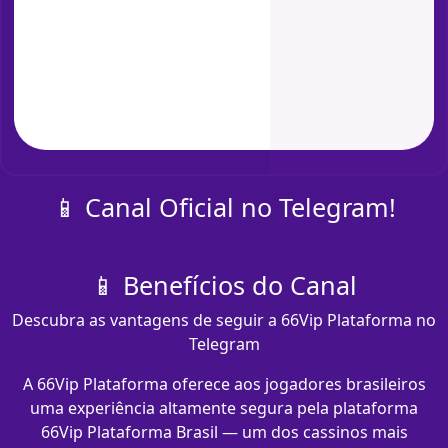
📱 Canal Oficial no Telegram!
📱 Benefícios do Canal
Descubra as vantagens de seguir a 66Vip Plataforma no
Telegram
A 66Vip Plataforma oferece aos jogadores brasileiros
uma experiência altamente segura pela plataforma
66Vip Plataforma Brasil — um dos cassinos mais