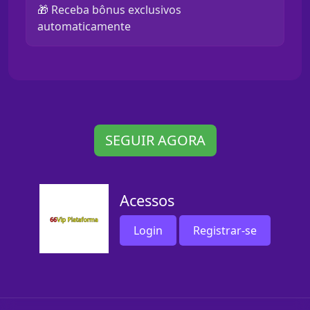
🎁 Receba bônus exclusivos
automaticamente
SEGUIR AGORA
Acessos
Login
Registrar-se