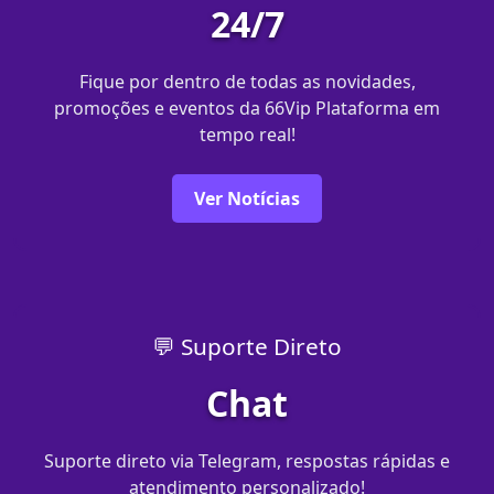
24/7
Fique por dentro de todas as novidades,
promoções e eventos da 66Vip Plataforma em
tempo real!
Ver Notícias
💬 Suporte Direto
Chat
Suporte direto via Telegram, respostas rápidas e
atendimento personalizado!