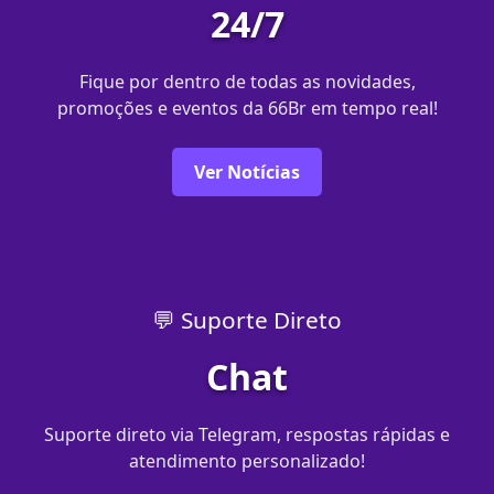
24/7
Fique por dentro de todas as novidades,
promoções e eventos da 66Br em tempo real!
Ver Notícias
💬 Suporte Direto
Chat
Suporte direto via Telegram, respostas rápidas e
atendimento personalizado!