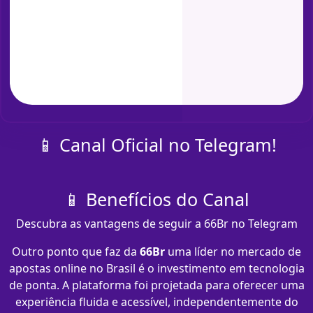
📱 Canal Oficial no Telegram!
📱 Benefícios do Canal
Descubra as vantagens de seguir a 66Br no Telegram
Outro ponto que faz da
66Br
uma líder no mercado de
apostas online no Brasil é o investimento em tecnologia
de ponta. A plataforma foi projetada para oferecer uma
experiência fluida e acessível, independentemente do