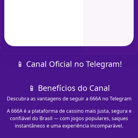
📱 Canal Oficial no Telegram!
📱 Benefícios do Canal
Descubra as vantagens de seguir a 666A no Telegram
A 666A é a plataforma de cassino mais justa, segura e
confiável do Brasil — com jogos populares, saques
instantâneos e uma experiência incomparável.