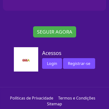
SEGUIR AGORA
Acessos
Login
Registrar-se
Políticas de Privacidade
Termos e Condições
Sitemap