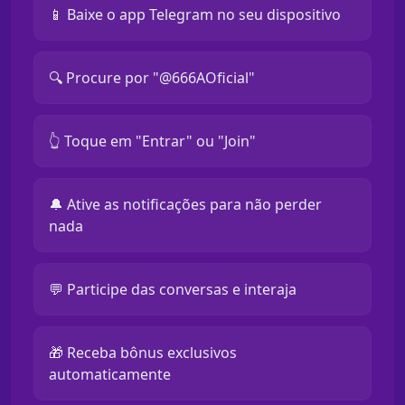
📱 Baixe o app Telegram no seu dispositivo
🔍 Procure por "@666AOficial"
👆 Toque em "Entrar" ou "Join"
🔔 Ative as notificações para não perder
nada
💬 Participe das conversas e interaja
🎁 Receba bônus exclusivos
automaticamente