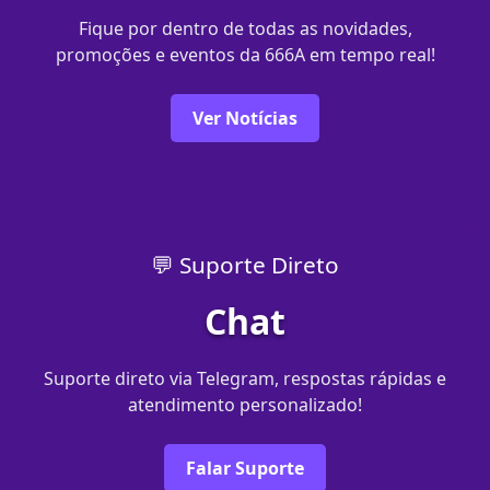
Fique por dentro de todas as novidades,
promoções e eventos da 666A em tempo real!
Ver Notícias
💬 Suporte Direto
Chat
Suporte direto via Telegram, respostas rápidas e
atendimento personalizado!
Falar Suporte