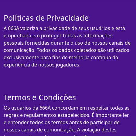
Políticas de Privacidade
A 666A valoriza a privacidade de seus usuários e está
empenhada em proteger todas as informações
pessoais fornecidas durante o uso de nossos canais de
comunicação. Todos os dados coletados são utilizados
exclusivamente para fins de melhoria contínua da
experiência de nossos jogadores.
Termos e Condições
Os usuários da 666A concordam em respeitar todas as
regras e regulamentos estabelecidos. É importante ler
e entender todos os termos antes de participar de
nossos canais de comunicação. A violação destes