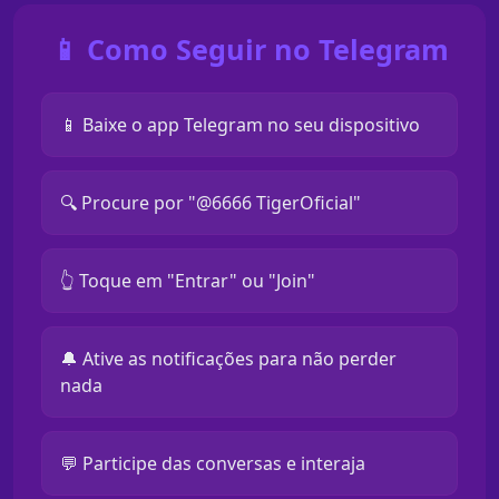
📱 Como Seguir no Telegram
📱 Baixe o app Telegram no seu dispositivo
🔍 Procure por "@6666 TigerOficial"
👆 Toque em "Entrar" ou "Join"
🔔 Ative as notificações para não perder
nada
💬 Participe das conversas e interaja