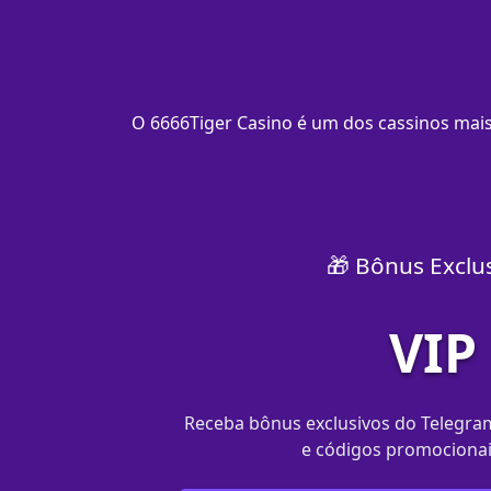
O 6666Tiger Casino é um dos cassinos mais
🎁 Bônus Exclu
VIP
Receba bônus exclusivos do Telegra
e códigos promocionai