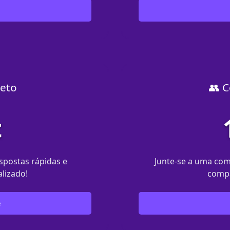
reto
👥 
t
espostas rápidas e
Junte-se a uma com
lizado!
compa
e