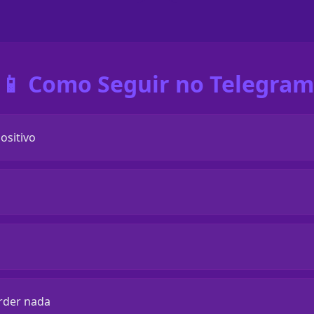
📱 Como Seguir no Telegram
ositivo
erder nada