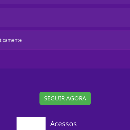
a
aticamente
SEGUIR AGORA
Acessos