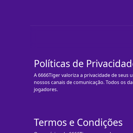
Políticas de Privacida
A 6666Tiger valoriza a privacidade de seus
nossos canais de comunicação. Todos os dad
jogadores.
Termos e Condições