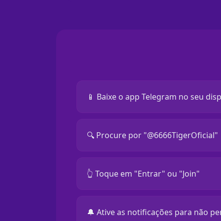
📱 Baixe o app Telegram no seu disp
🔍 Procure por "@6666TigerOficial"
👆 Toque em "Entrar" ou "Join"
🔔 Ative as notificações para não p