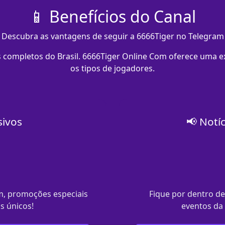
📱 Benefícios do Canal
Descubra as vantagens de seguir a 6666Tiger no Telegram
 completos do Brasil. 6666Tiger Online Com oferece uma exp
os tipos de jogadores.
sivos
📢 Notí
m, promoções especiais
Fique por dentro d
s únicos!
eventos da