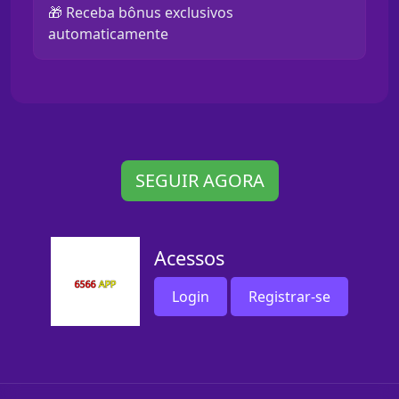
🎁 Receba bônus exclusivos
automaticamente
SEGUIR AGORA
Acessos
Login
Registrar-se