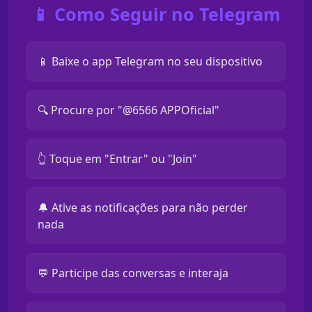
📱 Como Seguir no Telegram
📱 Baixe o app Telegram no seu dispositivo
🔍 Procure por "@6566 APPOficial"
👆 Toque em "Entrar" ou "Join"
🔔 Ative as notificações para não perder
nada
💬 Participe das conversas e interaja