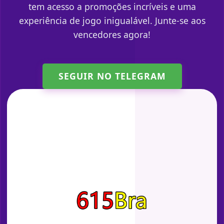
tem acesso a promoções incríveis e uma
experiência de jogo inigualável. Junte-se aos
vencedores agora!
SEGUIR NO TELEGRAM