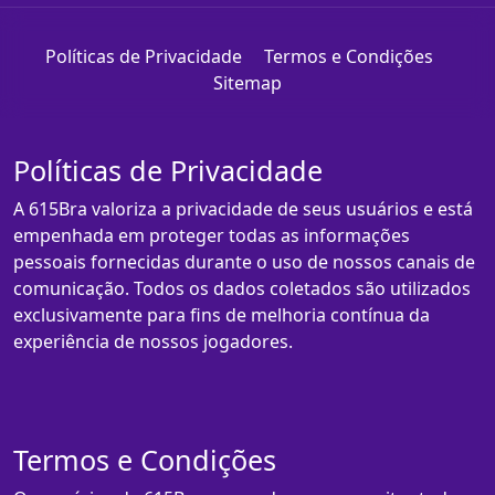
Políticas de Privacidade
Termos e Condições
Sitemap
Políticas de Privacidade
A 615Bra valoriza a privacidade de seus usuários e está
empenhada em proteger todas as informações
pessoais fornecidas durante o uso de nossos canais de
comunicação. Todos os dados coletados são utilizados
exclusivamente para fins de melhoria contínua da
experiência de nossos jogadores.
Termos e Condições