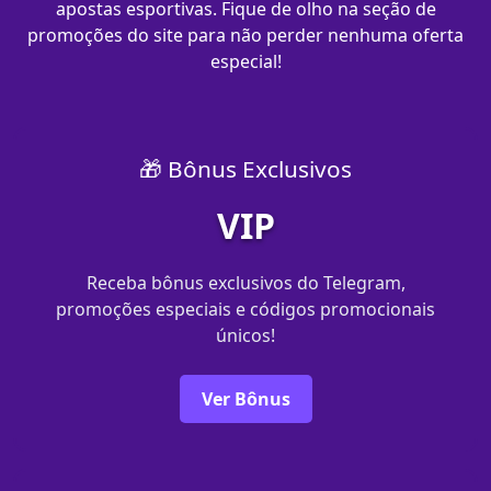
apostas esportivas. Fique de olho na seção de
promoções do site para não perder nenhuma oferta
especial!
🎁 Bônus Exclusivos
VIP
Receba bônus exclusivos do Telegram,
promoções especiais e códigos promocionais
únicos!
Ver Bônus