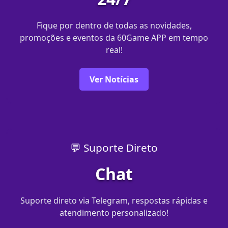
Fique por dentro de todas as novidades,
promoções e eventos da 60Game APP em tempo
real!
Ver Notícias
💬 Suporte Direto
Chat
Suporte direto via Telegram, respostas rápidas e
atendimento personalizado!