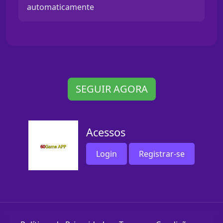
automaticamente
SEGUIR AGORA
Acessos
Login
Registrar-se