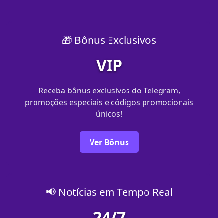
🎁 Bônus Exclusivos
VIP
Receba bônus exclusivos do Telegram,
promoções especiais e códigos promocionais
únicos!
Ver Bônus
📢 Notícias em Tempo Real
24/7