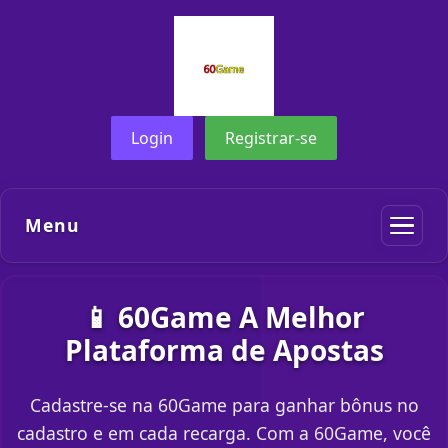
Login
Registrar-se
Menu
📱 60Game A Melhor
Plataforma de Apostas
Cadastre-se na 60Game para ganhar bônus no
cadastro e em cada recarga. Com a 60Game, você