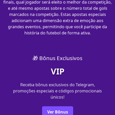
finais, qual jogador será eleito o melhor da competição,
e até mesmo apostas sobre o número total de gols
marcados na competição. Estas apostas especiais
adicionam uma dimensão extra de emoção aos
grandes eventos, permitindo que você participe da
história do futebol de forma ativa.
🎁 Bônus Exclusivos
VIP
Receba bônus exclusivos do Telegram,
promoções especiais e códigos promocionais
únicos!
Ver Bônus