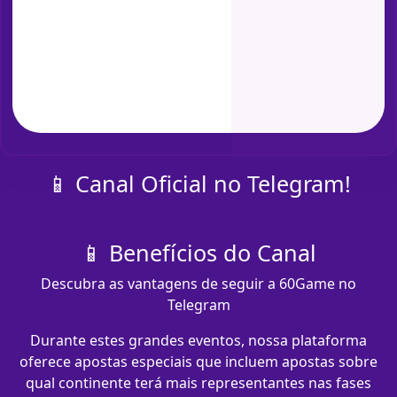
📱 Canal Oficial no Telegram!
📱 Benefícios do Canal
Descubra as vantagens de seguir a 60Game no
Telegram
Durante estes grandes eventos, nossa plataforma
oferece apostas especiais que incluem apostas sobre
qual continente terá mais representantes nas fases