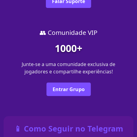
Falar Suporte
👥 Comunidade VIP
1000+
Junte-se a uma comunidade exclusiva de
jogadores e compartilhe experiências!
Entrar Grupo
📱 Como Seguir no Telegram