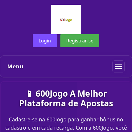
Login
Registrar-se
Menu
📱 600Jogo A Melhor
Plataforma de Apostas
Cadastre-se na 600Jogo para ganhar bônus no
cadastro e em cada recarga. Com a 600Jogo, você