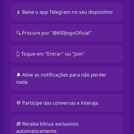
📱 Baixe o app Telegram no seu dispositivo
🔍 Procure por "@600JogoOficial"
👆 Toque em "Entrar" ou "Join"
🔔 Ative as notificações para não perder
nada
💬 Participe das conversas e interaja
🎁 Receba bônus exclusivos
automaticamente