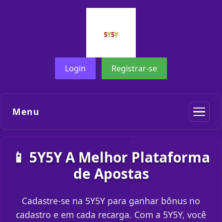
Login
Registrar-se
Menu
📱 5Y5Y A Melhor Plataforma
de Apostas
Cadastre-se na 5Y5Y para ganhar bônus no
cadastro e em cada recarga. Com a 5Y5Y, você