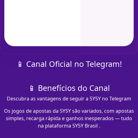
📱 Canal Oficial no Telegram!
📱 Benefícios do Canal
Descubra as vantagens de seguir a 5Y5Y no Telegram
Os jogos de apostas da 5Y5Y são variados, com apostas
simples, recarga rápida e ganhos inesperados — tudo
na plataforma 5Y5Y Brasil .