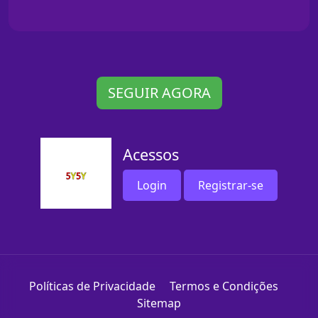
SEGUIR AGORA
Acessos
Login
Registrar-se
Políticas de Privacidade
Termos e Condições
Sitemap