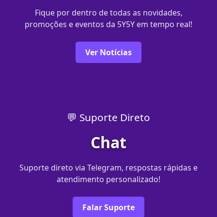
Fique por dentro de todas as novidades,
promoções e eventos da 5Y5Y em tempo real!
Ver Notícias
💬 Suporte Direto
Chat
Suporte direto via Telegram, respostas rápidas e
atendimento personalizado!
Falar Suporte