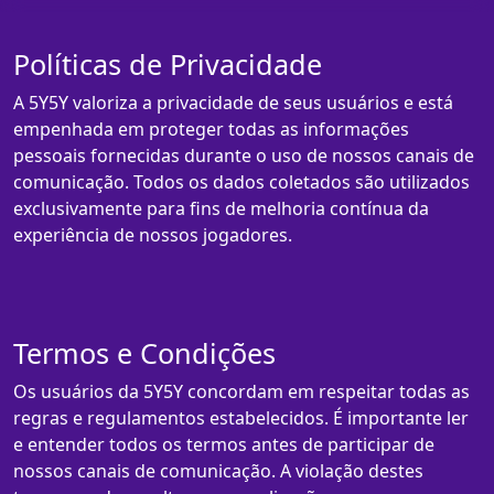
Políticas de Privacidade
A 5Y5Y valoriza a privacidade de seus usuários e está
empenhada em proteger todas as informações
pessoais fornecidas durante o uso de nossos canais de
comunicação. Todos os dados coletados são utilizados
exclusivamente para fins de melhoria contínua da
experiência de nossos jogadores.
Termos e Condições
Os usuários da 5Y5Y concordam em respeitar todas as
regras e regulamentos estabelecidos. É importante ler
e entender todos os termos antes de participar de
nossos canais de comunicação. A violação destes