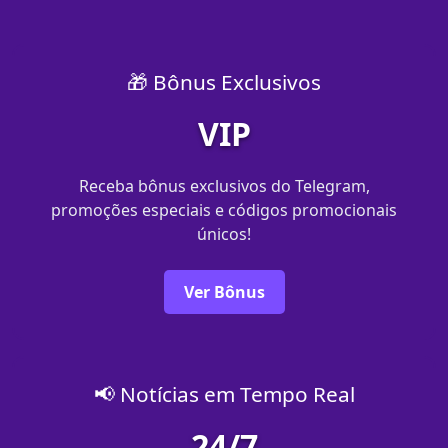
🎁 Bônus Exclusivos
VIP
Receba bônus exclusivos do Telegram,
promoções especiais e códigos promocionais
únicos!
Ver Bônus
📢 Notícias em Tempo Real
24/7