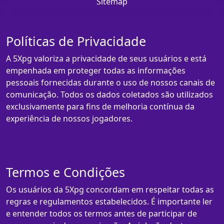
Sitemap
Políticas de Privacidade
A 5Xpg valoriza a privacidade de seus usuários e está
empenhada em proteger todas as informações
pessoais fornecidas durante o uso de nossos canais de
comunicação. Todos os dados coletados são utilizados
exclusivamente para fins de melhoria contínua da
experiência de nossos jogadores.
Termos e Condições
Os usuários da 5Xpg concordam em respeitar todas as
regras e regulamentos estabelecidos. É importante ler
e entender todos os termos antes de participar de