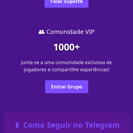
Falar Suporte
👥 Comunidade VIP
1000+
Junte-se a uma comunidade exclusiva de
jogadores e compartilhe experiências!
Entrar Grupo
📱 Como Seguir no Telegram