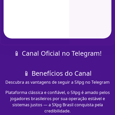
📱 Canal Oficial no Telegram!
📱 Benefícios do Canal
Descubra as vantagens de seguir a 5Xpg no Telegram
Plataforma clássica e confiável, o 5Xpg é amado pelos
jogadores brasileiros por sua operação estável e
sistemas justos — a 5Xpg Brasil conquista pela
credibilidade.