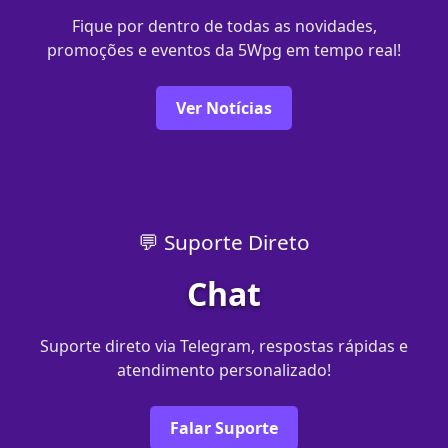
Fique por dentro de todas as novidades,
promoções e eventos da 5Wpg em tempo real!
Ver Notícias
💬 Suporte Direto
Chat
Suporte direto via Telegram, respostas rápidas e
atendimento personalizado!
Falar Suporte