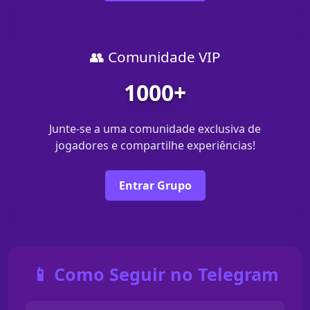
👥 Comunidade VIP
1000+
Junte-se a uma comunidade exclusiva de
jogadores e compartilhe experiências!
Entrar Grupo
📱 Como Seguir no Telegram