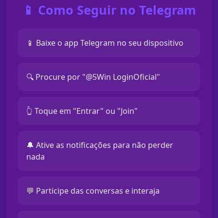
📱 Como Seguir no Telegram
📱 Baixe o app Telegram no seu dispositivo
🔍 Procure por "@5Win LoginOficial"
👆 Toque em "Entrar" ou "Join"
🔔 Ative as notificações para não perder
nada
💬 Participe das conversas e interaja