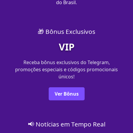
do Brasil.
🎁 Bônus Exclusivos
VIP
Receba bônus exclusivos do Telegram,
promoções especiais e códigos promocionais
únicos!
Ver Bônus
📢 Notícias em Tempo Real