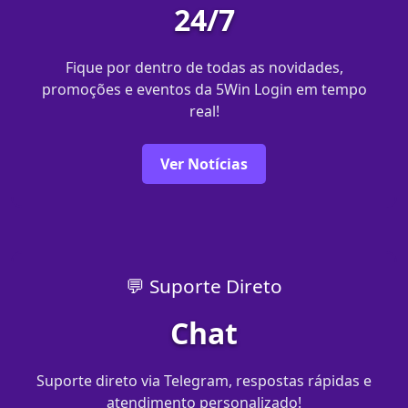
24/7
Fique por dentro de todas as novidades,
promoções e eventos da 5Win Login em tempo
real!
Ver Notícias
💬 Suporte Direto
Chat
Suporte direto via Telegram, respostas rápidas e
atendimento personalizado!