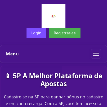
Login
Registrar-se
Menu
📱 5P A Melhor Plataforma de
Apostas
Cadastre-se na 5P para ganhar bônus no cadastro
e em cada recarga. Com a 5P, você tem acesso a