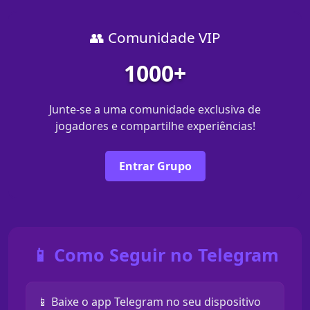
👥 Comunidade VIP
1000+
Junte-se a uma comunidade exclusiva de
jogadores e compartilhe experiências!
Entrar Grupo
📱 Como Seguir no Telegram
📱 Baixe o app Telegram no seu dispositivo