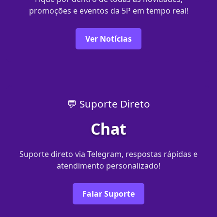
promoções e eventos da 5P em tempo real!
Ver Notícias
💬 Suporte Direto
Chat
Suporte direto via Telegram, respostas rápidas e
atendimento personalizado!
Falar Suporte