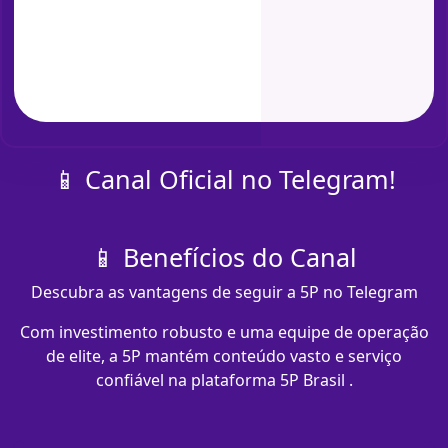
📱 Canal Oficial no Telegram!
📱 Benefícios do Canal
Descubra as vantagens de seguir a 5P no Telegram
Com investimento robusto e uma equipe de operação
de elite, a 5P mantém conteúdo vasto e serviço
confiável na plataforma 5P Brasil .