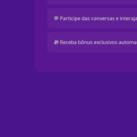
💬 Participe das conversas e interaj
🎁 Receba bônus exclusivos autom