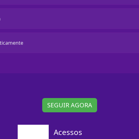
a
aticamente
SEGUIR AGORA
Acessos