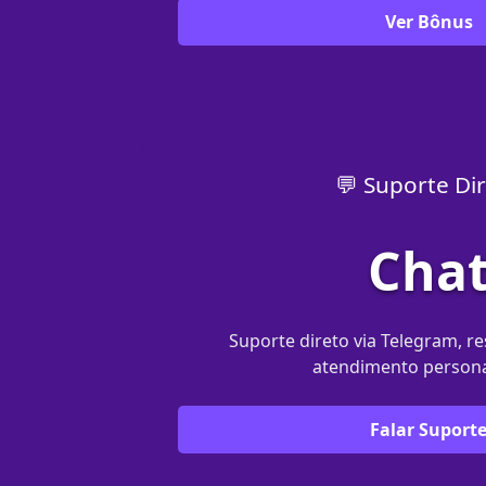
Ver Bônus
💬 Suporte Di
Cha
Suporte direto via Telegram, r
atendimento persona
Falar Suport