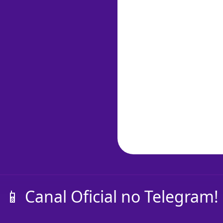
📱 Canal Oficial no Telegram!