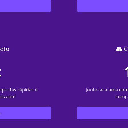
reto
👥 
t
espostas rápidas e
Junte-se a uma com
lizado!
compa
e