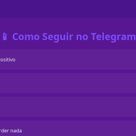
📱 Como Seguir no Telegram
ositivo
erder nada