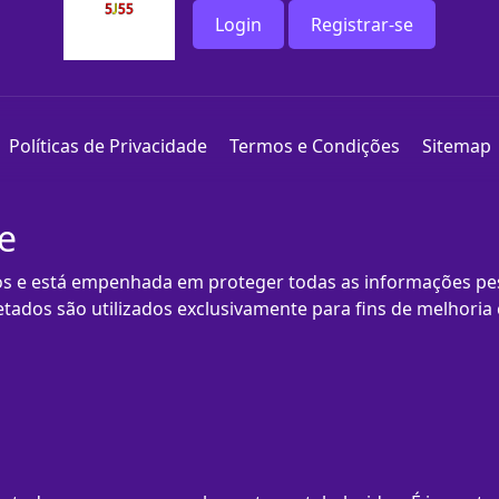
Login
Registrar-se
Políticas de Privacidade
Termos e Condições
Sitemap
de
rios e está empenhada em proteger todas as informações pe
tados são utilizados exclusivamente para fins de melhoria