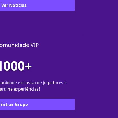
Ver Notícias
Comunidade VIP
1000+
unidade exclusiva de jogadores e
rtilhe experiências!
Entrar Grupo