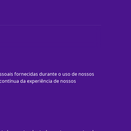
ssoais fornecidas durante o uso de nossos
 contínua da experiência de nossos