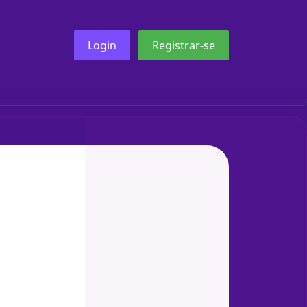
Login
Registrar-se