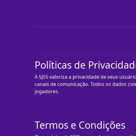
Políticas de Privacida
A 5J55 valoriza a privacidade de seus usuá
canais de comunicação. Todos os dados cole
jogadores.
Termos e Condições