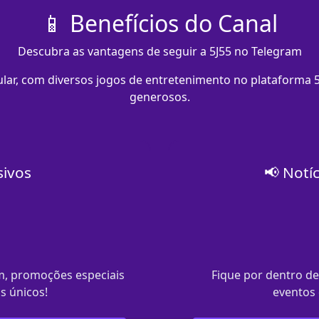
📱 Benefícios do Canal
Descubra as vantagens de seguir a 5J55 no Telegram
ar, com diversos jogos de entretenimento no plataforma 5J5
generosos.
sivos
📢 Notí
m, promoções especiais
Fique por dentro d
s únicos!
eventos 