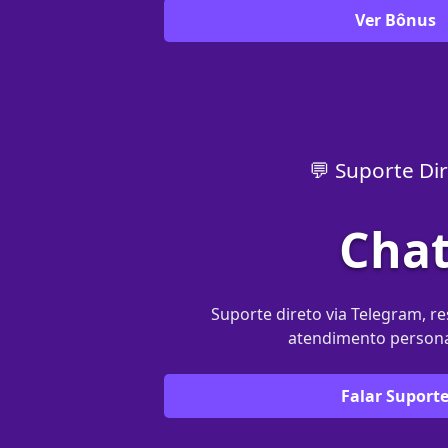
Ver Bônus
💬 Suporte Di
Cha
Suporte direto via Telegram, r
atendimento persona
Falar Suport