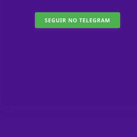
SEGUIR NO TELEGRAM