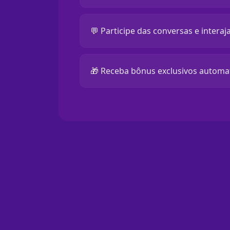
💬 Participe das conversas e interaj
🎁 Receba bônus exclusivos autom