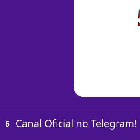
📱 Canal Oficial no Telegram!