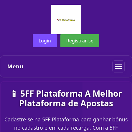
Login
Registrar-se
Menu
📱 5FF Plataforma A Melhor
Plataforma de Apostas
Cadastre-se na 5FF Plataforma para ganhar bônus
no cadastro e em cada recarga. Com a 5FF