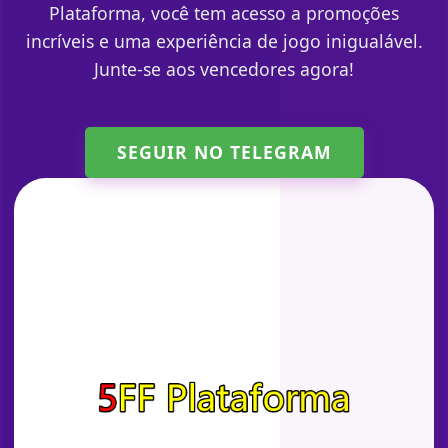
Plataforma, você tem acesso a promoções
incríveis e uma experiência de jogo inigualável.
Junte-se aos vencedores agora!
SEGUIR NO TELEGRAM