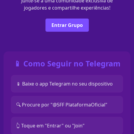
Junte-se a uma comunidade exclusiva de
jogadores e compartilhe experiências!
Entrar Grupo
📱 Como Seguir no Telegram
📱 Baixe o app Telegram no seu dispositivo
🔍 Procure por "@5FF PlataformaOficial"
👆 Toque em "Entrar" ou "Join"