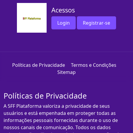
Acessos
Login
Registrar-se
Políticas de Privacidade
Termos e Condições
Sitemap
Políticas de Privacidade
A 5FF Plataforma valoriza a privacidade de seus
usuários e está empenhada em proteger todas as
informações pessoais fornecidas durante o uso de
nossos canais de comunicação. Todos os dados