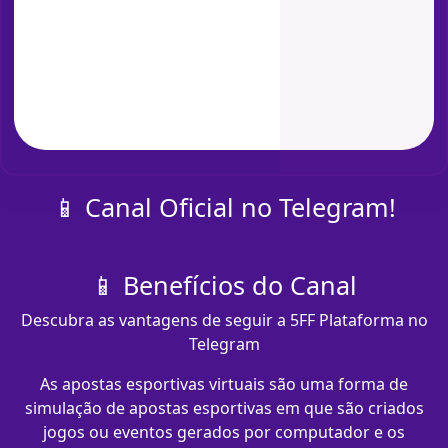
📱 Canal Oficial no Telegram!
📱 Benefícios do Canal
Descubra as vantagens de seguir a 5FF Plataforma no
Telegram
As apostas esportivas virtuais são uma forma de
simulação de apostas esportivas em que são criados
jogos ou eventos gerados por computador e os