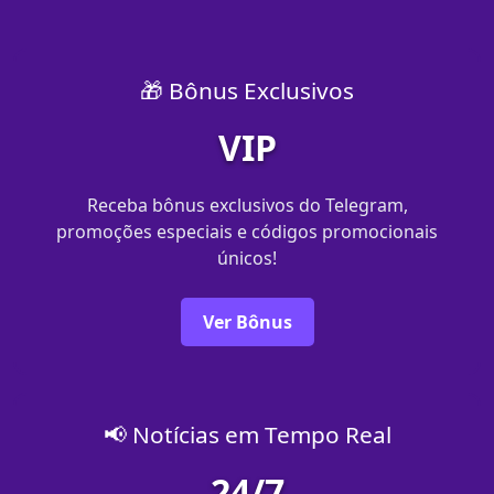
🎁 Bônus Exclusivos
VIP
Receba bônus exclusivos do Telegram,
promoções especiais e códigos promocionais
únicos!
Ver Bônus
📢 Notícias em Tempo Real
24/7