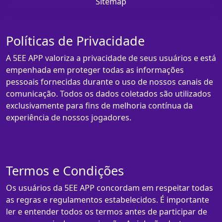
Sitemap
Políticas de Privacidade
A 5EE APP valoriza a privacidade de seus usuários e está
empenhada em proteger todas as informações
pessoais fornecidas durante o uso de nossos canais de
comunicação. Todos os dados coletados são utilizados
exclusivamente para fins de melhoria contínua da
experiência de nossos jogadores.
Termos e Condições
Os usuários da 5EE APP concordam em respeitar todas
as regras e regulamentos estabelecidos. É importante
ler e entender todos os termos antes de participar de