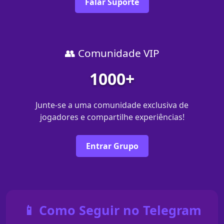
Falar Suporte
👥 Comunidade VIP
1000+
Junte-se a uma comunidade exclusiva de
jogadores e compartilhe experiências!
Entrar Grupo
📱 Como Seguir no Telegram