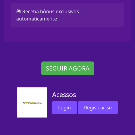
🎁 Receba bônus exclusivos
automaticamente
SEGUIR AGORA
Acessos
Login
Registrar-se