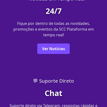
24/7
Fique por dentro de todas as novidades,
promoções e eventos da 5CC Plataforma em
tempo real!
Ver Notícias
💬 Suporte Direto
Chat
Suporte direto via Telegram, respostas rápidas e