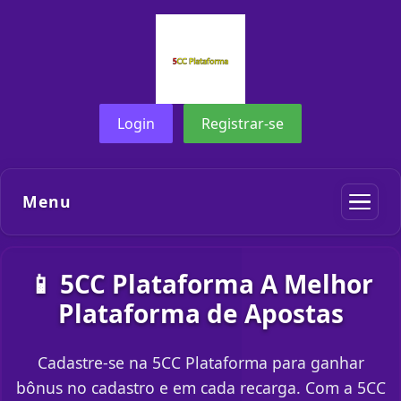
Login
Registrar-se
Menu
📱 5CC Plataforma A Melhor
Plataforma de Apostas
Cadastre-se na 5CC Plataforma para ganhar
bônus no cadastro e em cada recarga. Com a 5CC