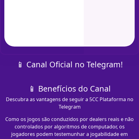
📱 Canal Oficial no Telegram!
📱 Benefícios do Canal
Descubra as vantagens de seguir a 5CC Plataforma no
Telegram
Como os jogos são conduzidos por dealers reais e não
controlados por algoritmos de computador, os
jogadores podem testemunhar a jogabilidade em