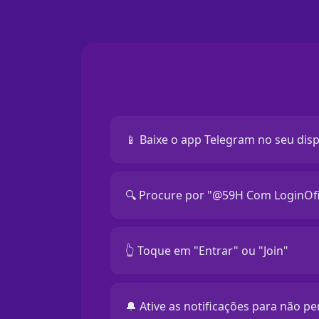
📱 Baixe o app Telegram no seu disp
🔍 Procure por "@59H Com LoginOfi
👆 Toque em "Entrar" ou "Join"
🔔 Ative as notificações para não p