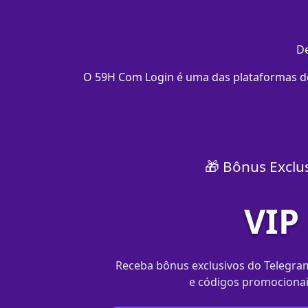
De
O 59H Com Login é uma das plataformas de
🎁 Bônus Exclu
VIP
Receba bônus exclusivos do Telegra
e códigos promocionai