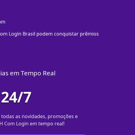
ram
Com Login Brasil podem conquistar prêmios
cias em Tempo Real
24/7
e todas as novidades, promoções e
H Com Login em tempo real!