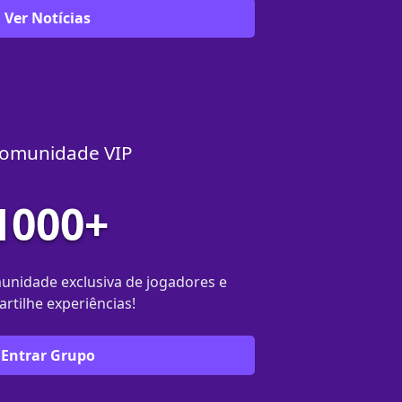
Ver Notícias
Comunidade VIP
1000+
unidade exclusiva de jogadores e
rtilhe experiências!
Entrar Grupo