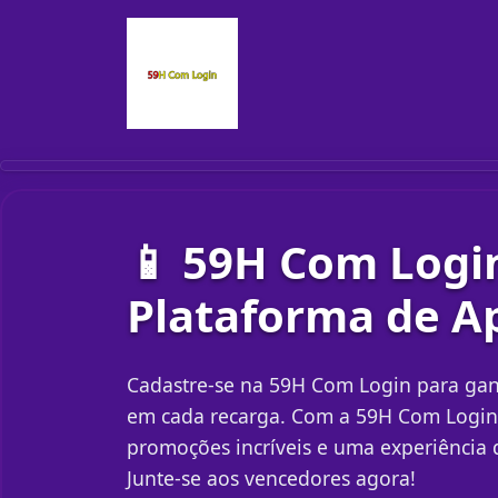
📱 59H Com Logi
Plataforma de A
Cadastre-se na 59H Com Login para gan
em cada recarga. Com a 59H Com Login,
promoções incríveis e uma experiência d
Junte-se aos vencedores agora!