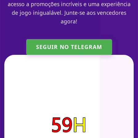
acesso a promoções incríveis e uma experiência
de jogo inigualável. Junte-se aos vencedores
agora!
SEGUIR NO TELEGRAM