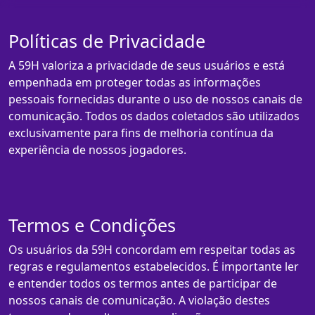
Políticas de Privacidade
A 59H valoriza a privacidade de seus usuários e está
empenhada em proteger todas as informações
pessoais fornecidas durante o uso de nossos canais de
comunicação. Todos os dados coletados são utilizados
exclusivamente para fins de melhoria contínua da
experiência de nossos jogadores.
Termos e Condições
Os usuários da 59H concordam em respeitar todas as
regras e regulamentos estabelecidos. É importante ler
e entender todos os termos antes de participar de
nossos canais de comunicação. A violação destes