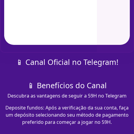
📱 Canal Oficial no Telegram!
📱 Benefícios do Canal
Descubra as vantagens de seguir a 59H no Telegram
Deposite fundos: Após a verificação da sua conta, faça
um depósito selecionando seu método de pagamento
preferido para começar a jogar no 59H.