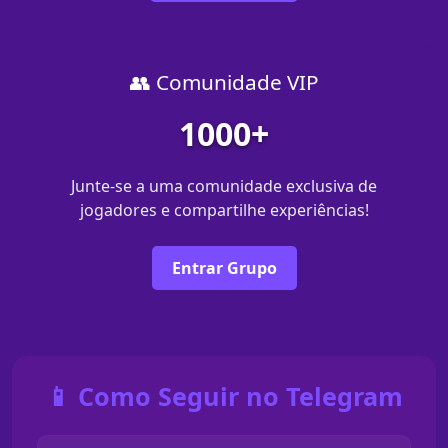
👥 Comunidade VIP
1000+
Junte-se a uma comunidade exclusiva de
jogadores e compartilhe experiências!
Entrar Grupo
📱 Como Seguir no Telegram