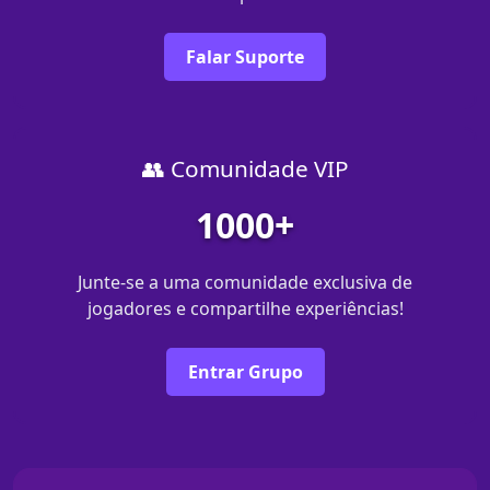
Falar Suporte
👥 Comunidade VIP
1000+
Junte-se a uma comunidade exclusiva de
jogadores e compartilhe experiências!
Entrar Grupo