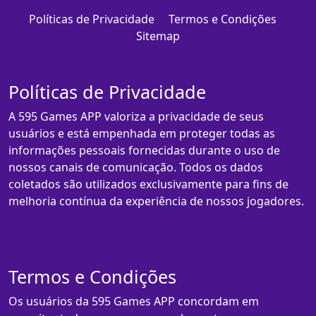
Políticas de Privacidade
Termos e Condições
Sitemap
Políticas de Privacidade
A 595 Games APP valoriza a privacidade de seus
usuários e está empenhada em proteger todas as
informações pessoais fornecidas durante o uso de
nossos canais de comunicação. Todos os dados
coletados são utilizados exclusivamente para fins de
melhoria contínua da experiência de nossos jogadores.
Termos e Condições
Os usuários da 595 Games APP concordam em