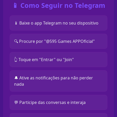
📱 Como Seguir no Telegram
📱 Baixe o app Telegram no seu dispositivo
🔍 Procure por "@595 Games APPOficial"
👆 Toque em "Entrar" ou "Join"
🔔 Ative as notificações para não perder
nada
💬 Participe das conversas e interaja