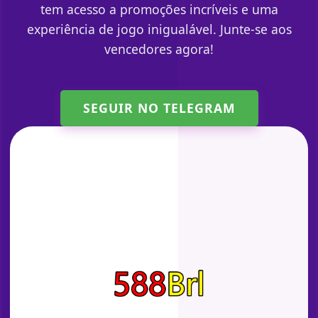
tem acesso a promoções incríveis e uma
experiência de jogo inigualável. Junte-se aos
vencedores agora!
SEGUIR NO TELEGRAM