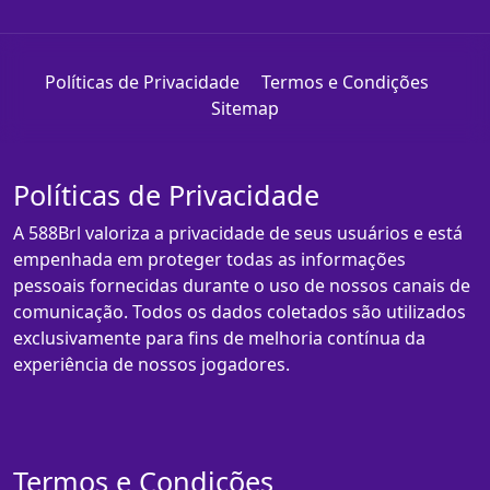
Políticas de Privacidade
Termos e Condições
Sitemap
Políticas de Privacidade
A 588Brl valoriza a privacidade de seus usuários e está
empenhada em proteger todas as informações
pessoais fornecidas durante o uso de nossos canais de
comunicação. Todos os dados coletados são utilizados
exclusivamente para fins de melhoria contínua da
experiência de nossos jogadores.
Termos e Condições