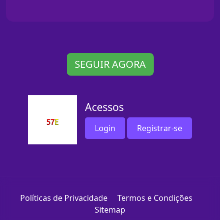
SEGUIR AGORA
Acessos
Login
Registrar-se
Políticas de Privacidade
Termos e Condições
Sitemap