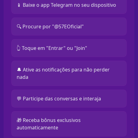
📱 Baixe o app Telegram no seu dispositivo
🔍 Procure por "@57EOficial"
👆 Toque em "Entrar" ou "Join"
🔔 Ative as notificações para não perder
nada
💬 Participe das conversas e interaja
🎁 Receba bônus exclusivos
automaticamente