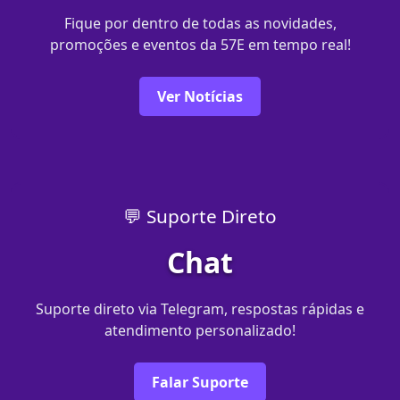
Fique por dentro de todas as novidades,
promoções e eventos da 57E em tempo real!
Ver Notícias
💬 Suporte Direto
Chat
Suporte direto via Telegram, respostas rápidas e
atendimento personalizado!
Falar Suporte