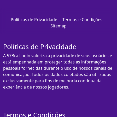
Políticas de Privacidade
Termos e Condições
Sitemap
Políticas de Privacidade
A 57Bra Login valoriza a privacidade de seus usuários e
está empenhada em proteger todas as informações
pessoais fornecidas durante o uso de nossos canais de
comunicação. Todos os dados coletados são utilizados
exclusivamente para fins de melhoria contínua da
experiência de nossos jogadores.
Termos e Condições