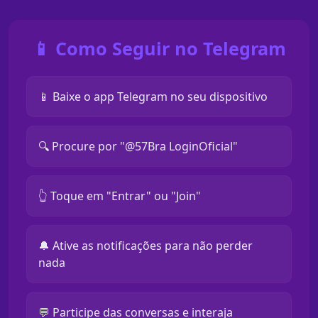
📱 Como Seguir no Telegram
📱 Baixe o app Telegram no seu dispositivo
🔍 Procure por "@57Bra LoginOficial"
👆 Toque em "Entrar" ou "Join"
🔔 Ative as notificações para não perder
nada
💬 Participe das conversas e interaja