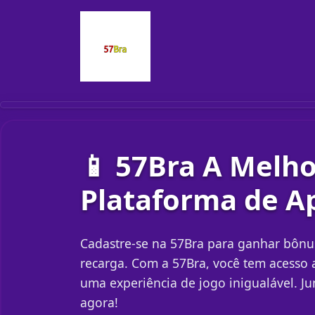
📱 57Bra A Melh
Plataforma de A
Cadastre-se na 57Bra para ganhar bônu
recarga. Com a 57Bra, você tem acesso 
uma experiência de jogo inigualável. J
agora!