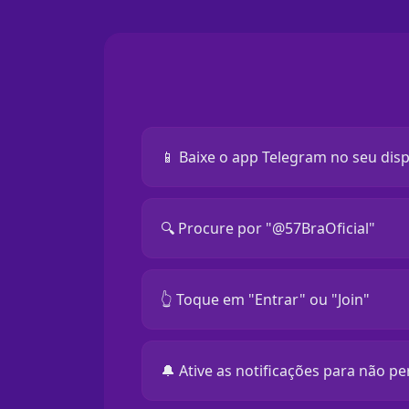
📱 Baixe o app Telegram no seu disp
🔍 Procure por "@57BraOficial"
👆 Toque em "Entrar" ou "Join"
🔔 Ative as notificações para não p