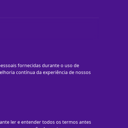
pessoais fornecidas durante o uso de
elhoria contínua da experiência de nossos
ante ler e entender todos os termos antes