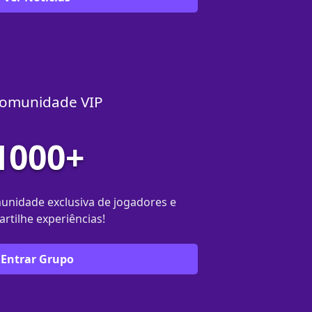
Comunidade VIP
1000+
unidade exclusiva de jogadores e
rtilhe experiências!
Entrar Grupo