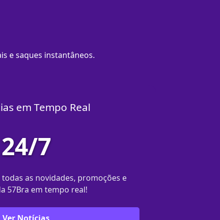
is e saques instantâneos.
cias em Tempo Real
24/7
e todas as novidades, promoções e
da 57Bra em tempo real!
Ver Notícias