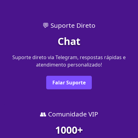
💬 Suporte Direto
Chat
Suporte direto via Telegram, respostas rápidas e
atendimento personalizado!
Falar Suporte
👥 Comunidade VIP
1000+