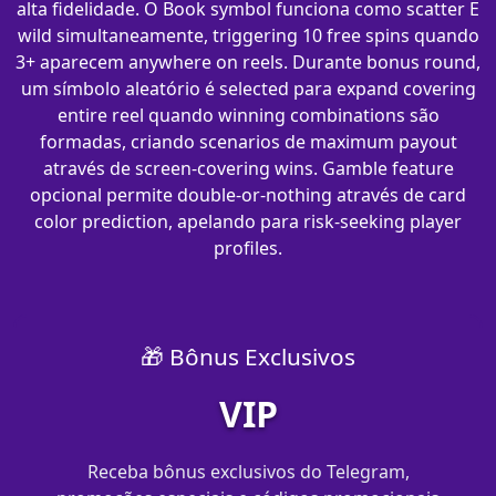
alta fidelidade. O Book symbol funciona como scatter E
wild simultaneamente, triggering 10 free spins quando
3+ aparecem anywhere on reels. Durante bonus round,
um símbolo aleatório é selected para expand covering
entire reel quando winning combinations são
formadas, criando scenarios de maximum payout
através de screen-covering wins. Gamble feature
opcional permite double-or-nothing através de card
color prediction, apelando para risk-seeking player
profiles.
🎁 Bônus Exclusivos
VIP
Receba bônus exclusivos do Telegram,