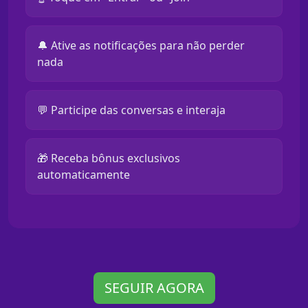
🔔 Ative as notificações para não perder
nada
💬 Participe das conversas e interaja
🎁 Receba bônus exclusivos
automaticamente
SEGUIR AGORA