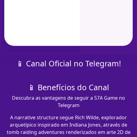
📱 Canal Oficial no Telegram!
📱 Benefícios do Canal
Descubra as vantagens de seguir a 57A Game no
Telegram
A narrative structure segue Rich Wilde, explorador
arquetípico inspirado em Indiana Jones, através de
tomb raiding adventures renderizados em arte 2D de