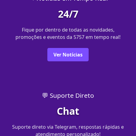
24/7
Fique por dentro de todas as novidades,
promoções e eventos da 5757 em tempo real!
Ver Notícias
💬 Suporte Direto
Chat
Suporte direto via Telegram, respostas rápidas e
atendimento personalizado!