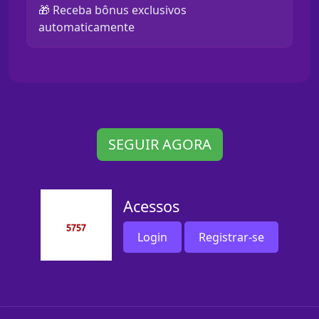
🎁 Receba bônus exclusivos
automaticamente
SEGUIR AGORA
Acessos
Login
Registrar-se