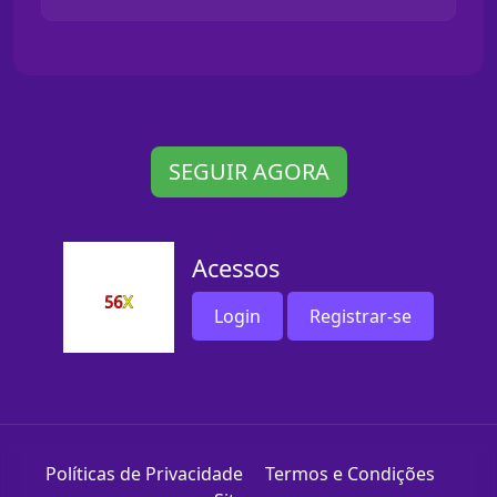
SEGUIR AGORA
Acessos
Login
Registrar-se
Políticas de Privacidade
Termos e Condições