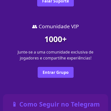
Falar Suporte
👥 Comunidade VIP
1000+
Junte-se a uma comunidade exclusiva de
jogadores e compartilhe experiências!
Entrar Grupo
📱 Como Seguir no Telegram