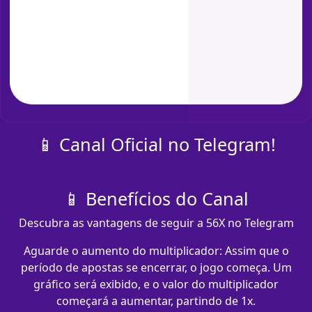
📱 Canal Oficial no Telegram!
📱 Benefícios do Canal
Descubra as vantagens de seguir a 56X no Telegram
Aguarde o aumento do multiplicador: Assim que o
período de apostas se encerrar, o jogo começa. Um
gráfico será exibido, e o valor do multiplicador
começará a aumentar, partindo de 1x.