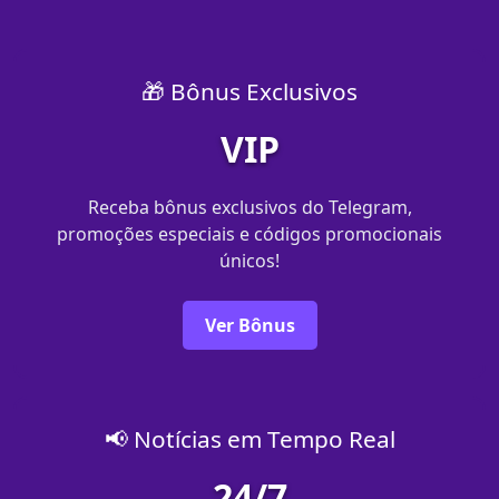
🎁 Bônus Exclusivos
VIP
Receba bônus exclusivos do Telegram,
promoções especiais e códigos promocionais
únicos!
Ver Bônus
📢 Notícias em Tempo Real
24/7