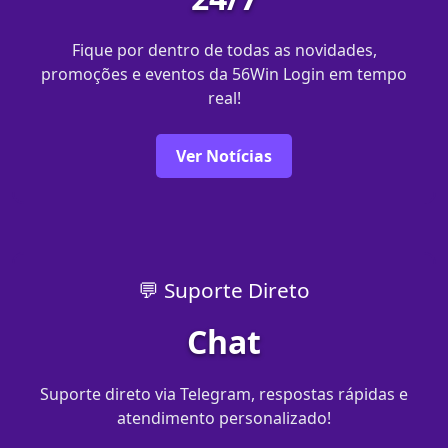
Fique por dentro de todas as novidades,
promoções e eventos da 56Win Login em tempo
real!
Ver Notícias
💬 Suporte Direto
Chat
Suporte direto via Telegram, respostas rápidas e
atendimento personalizado!