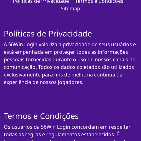
Políticas de Privacidade
Termos e Condições
Sitemap
Políticas de Privacidade
A 56Win Login valoriza a privacidade de seus usuários e
está empenhada em proteger todas as informações
pessoais fornecidas durante o uso de nossos canais de
comunicação. Todos os dados coletados são utilizados
exclusivamente para fins de melhoria contínua da
experiência de nossos jogadores.
Termos e Condições
Os usuários da 56Win Login concordam em respeitar
todas as regras e regulamentos estabelecidos. É