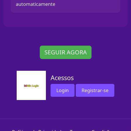
automaticamente
SEGUIR AGORA
Acessos
Login
Registrar-se