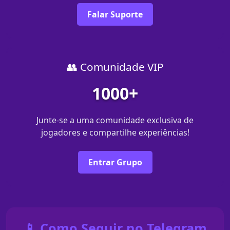
Falar Suporte
👥 Comunidade VIP
1000+
Junte-se a uma comunidade exclusiva de
jogadores e compartilhe experiências!
Entrar Grupo
📱 Como Seguir no Telegram