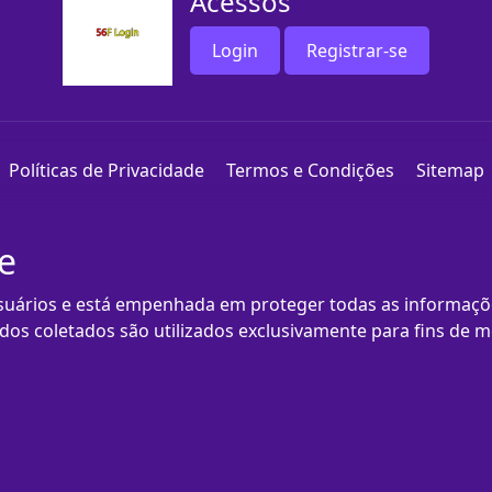
Acessos
Login
Registrar-se
Políticas de Privacidade
Termos e Condições
Sitemap
de
 usuários e está empenhada em proteger todas as informaçõ
os coletados são utilizados exclusivamente para fins de m