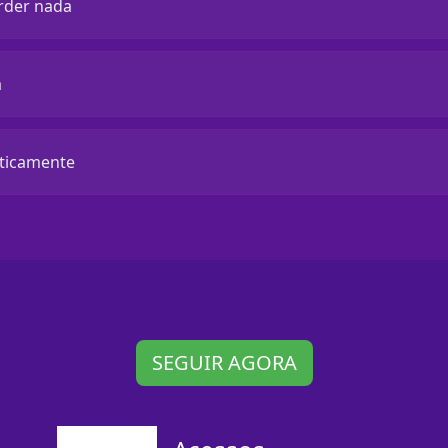
erder nada
a
aticamente
SEGUIR AGORA