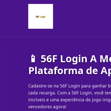
📱 56F Login A M
Plataforma de A
Cadastre-se na 56F Login para ganhar 
cada recarga. Com a 56F Login, você t
incríveis e uma experiência de jogo inig
vencedores agora!