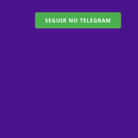
SEGUIR NO TELEGRAM