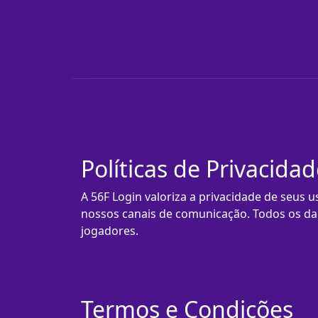
Políticas de Privacida
A 56F Login valoriza a privacidade de seus
nossos canais de comunicação. Todos os dad
jogadores.
Termos e Condições