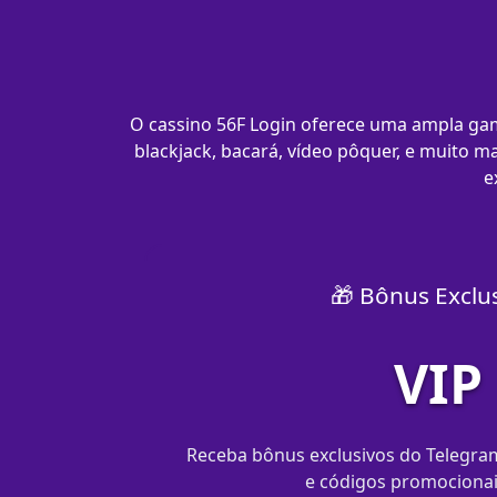
O cassino 56F Login oferece uma ampla gama
blackjack, bacará, vídeo pôquer, e muito 
e
🎁 Bônus Exclu
VIP
Receba bônus exclusivos do Telegra
e códigos promocionai