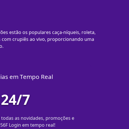
es estão os populares caça-níqueis, roleta,
os com crupiês ao vivo, proporcionando uma
o.
cias em Tempo Real
24/7
e todas as novidades, promoções e
 56F Login em tempo real!