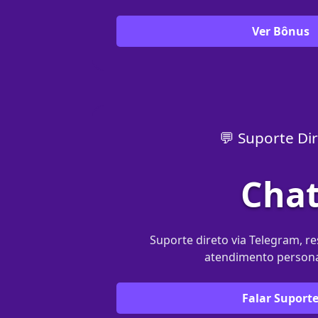
Ver Bônus
💬 Suporte Di
Cha
Suporte direto via Telegram, r
atendimento persona
Falar Suport