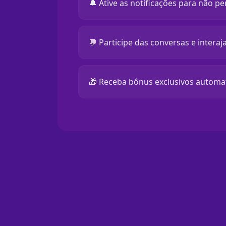
🔔 Ative as notificações para não p
💬 Participe das conversas e interaj
🎁 Receba bônus exclusivos autom