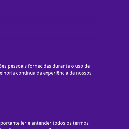
ões pessoais fornecidas durante o uso de
elhoria contínua da experiência de nossos
portante ler e entender todos os termos