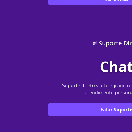
💬 Suporte Di
Cha
Suporte direto via Telegram, r
atendimento persona
Falar Suport