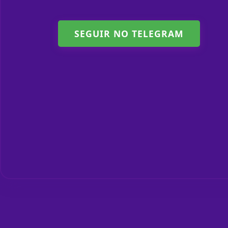
SEGUIR NO TELEGRAM