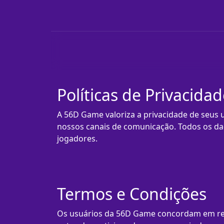
Políticas de Privacida
A 56D Game valoriza a privacidade de seus
nossos canais de comunicação. Todos os dad
jogadores.
Termos e Condições
Os usuários da 56D Game concordam em resp