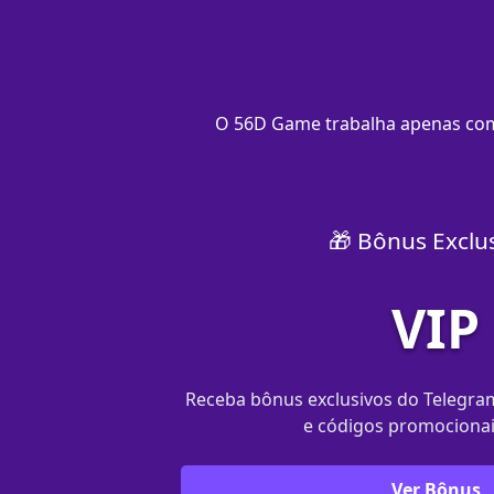
O 56D Game trabalha apenas com 
🎁 Bônus Exclu
VIP
Receba bônus exclusivos do Telegra
e códigos promocionai
Ver Bônus