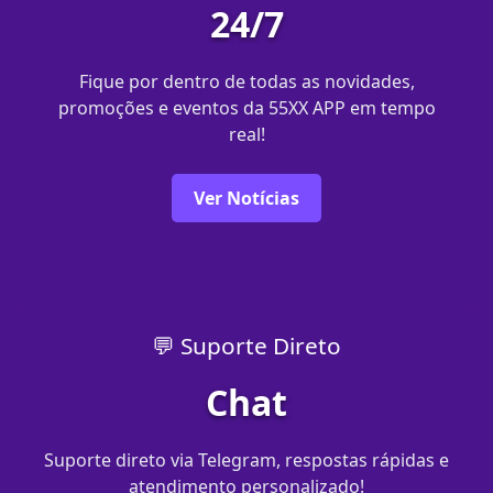
24/7
Fique por dentro de todas as novidades,
promoções e eventos da 55XX APP em tempo
real!
Ver Notícias
💬 Suporte Direto
Chat
Suporte direto via Telegram, respostas rápidas e
atendimento personalizado!