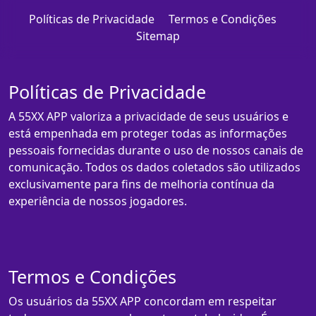
Políticas de Privacidade
Termos e Condições
Sitemap
Políticas de Privacidade
A 55XX APP valoriza a privacidade de seus usuários e
está empenhada em proteger todas as informações
pessoais fornecidas durante o uso de nossos canais de
comunicação. Todos os dados coletados são utilizados
exclusivamente para fins de melhoria contínua da
experiência de nossos jogadores.
Termos e Condições
Os usuários da 55XX APP concordam em respeitar