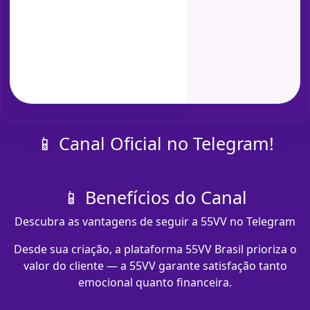
📱 Canal Oficial no Telegram!
📱 Benefícios do Canal
Descubra as vantagens de seguir a 55VV no Telegram
Desde sua criação, a plataforma 55VV Brasil prioriza o
valor do cliente — a 55VV garante satisfação tanto
emocional quanto financeira.