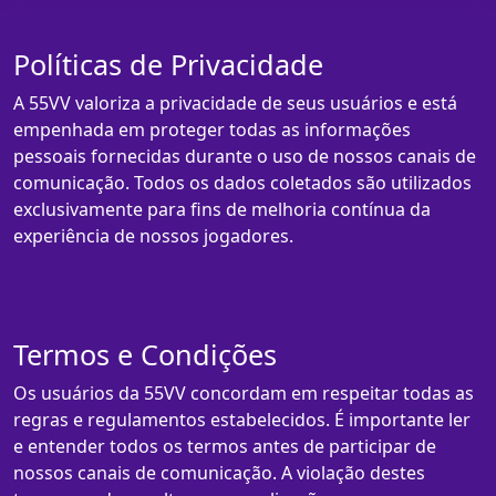
Políticas de Privacidade
A 55VV valoriza a privacidade de seus usuários e está
empenhada em proteger todas as informações
pessoais fornecidas durante o uso de nossos canais de
comunicação. Todos os dados coletados são utilizados
exclusivamente para fins de melhoria contínua da
experiência de nossos jogadores.
Termos e Condições
Os usuários da 55VV concordam em respeitar todas as
regras e regulamentos estabelecidos. É importante ler
e entender todos os termos antes de participar de
nossos canais de comunicação. A violação destes