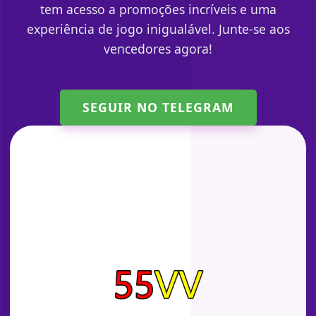
tem acesso a promoções incríveis e uma
experiência de jogo inigualável. Junte-se aos
vencedores agora!
SEGUIR NO TELEGRAM