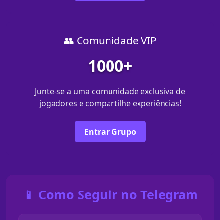
👥 Comunidade VIP
1000+
Junte-se a uma comunidade exclusiva de
jogadores e compartilhe experiências!
Entrar Grupo
📱 Como Seguir no Telegram