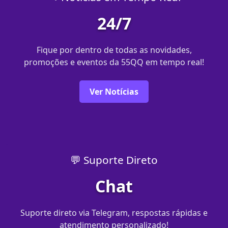
24/7
Fique por dentro de todas as novidades,
promoções e eventos da 55QQ em tempo real!
Ver Notícias
💬 Suporte Direto
Chat
Suporte direto via Telegram, respostas rápidas e
atendimento personalizado!