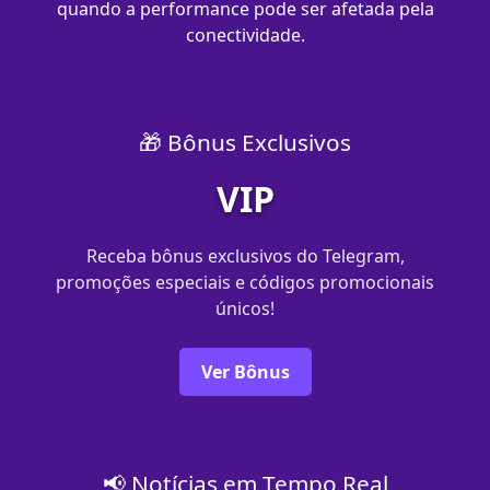
quando a performance pode ser afetada pela
conectividade.
🎁 Bônus Exclusivos
VIP
Receba bônus exclusivos do Telegram,
promoções especiais e códigos promocionais
únicos!
Ver Bônus
📢 Notícias em Tempo Real