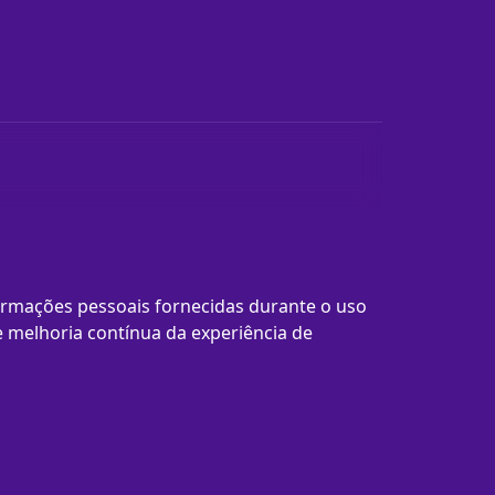
ormações pessoais fornecidas durante o uso
e melhoria contínua da experiência de