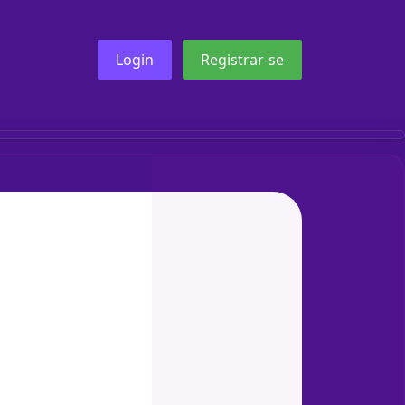
Login
Registrar-se