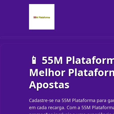
📱 55M Platafor
Melhor Platafor
Apostas
Cadastre-se na 55M Plataforma para ga
em cada recarga. Com a 55M Plataforma