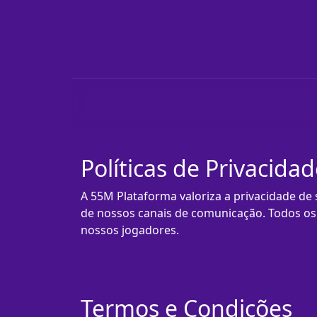
Políticas de Privacida
A 55M Plataforma valoriza a privacidade d
de nossos canais de comunicação. Todos os 
nossos jogadores.
Termos e Condições