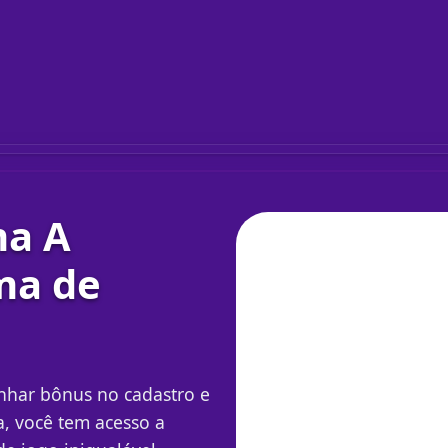
ma A
ma de
nhar bônus no cadastro e
, você tem acesso a