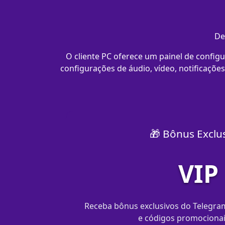
De
O cliente PC oferece um painel de config
configurações de áudio, vídeo, notificações
🎁 Bônus Exclu
VIP
Receba bônus exclusivos do Telegra
e códigos promocionai