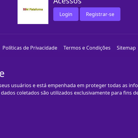
Acessos
Login
Registrar-se
Políticas de Privacidade
Termos e Condições
Sitemap
de
e seus usuários e está empenhada em proteger todas as inf
dados coletados são utilizados exclusivamente para fins d