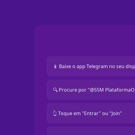
📱 Baixe o app Telegram no seu disp
🔍 Procure por "@55M PlataformaOf
👆 Toque em "Entrar" ou "Join"