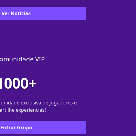
Ver Notícias
Comunidade VIP
1000+
unidade exclusiva de jogadores e
rtilhe experiências!
Entrar Grupo