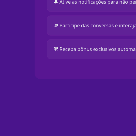
🔔 Ative as notificações para não p
💬 Participe das conversas e interaj
🎁 Receba bônus exclusivos autom