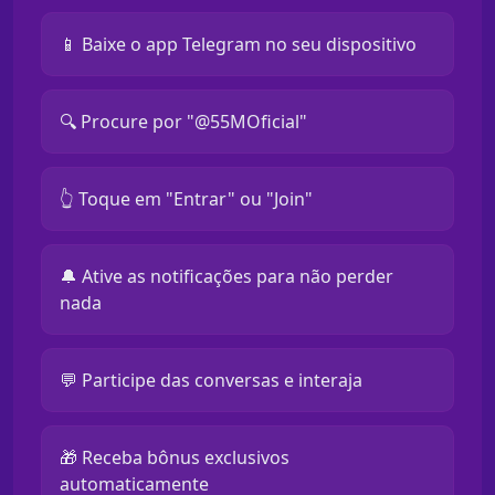
📱 Baixe o app Telegram no seu dispositivo
🔍 Procure por "@55MOficial"
👆 Toque em "Entrar" ou "Join"
🔔 Ative as notificações para não perder
nada
💬 Participe das conversas e interaja
🎁 Receba bônus exclusivos
automaticamente