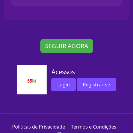
SEGUIR AGORA
Acessos
Login
Registrar-se
Políticas de Privacidade
Termos e Condições