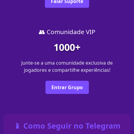
Falar Suporte
👥 Comunidade VIP
1000+
Junte-se a uma comunidade exclusiva de
jogadores e compartilhe experiências!
Entrar Grupo
📱 Como Seguir no Telegram