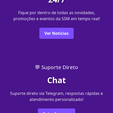
Fique por dentro de todas as novidades,
promoções e eventos da 55M em tempo real!
Ver Notícias
💬 Suporte Direto
Chat
Suporte direto via Telegram, respostas rápidas e
atendimento personalizado!