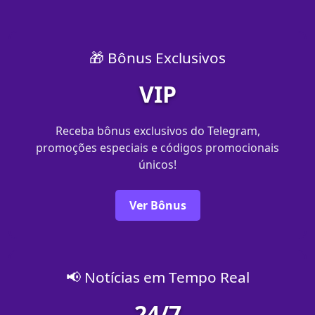
🎁 Bônus Exclusivos
VIP
Receba bônus exclusivos do Telegram,
promoções especiais e códigos promocionais
únicos!
Ver Bônus
📢 Notícias em Tempo Real
24/7