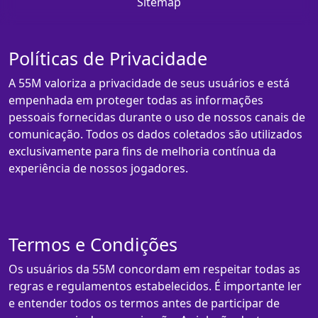
Sitemap
Políticas de Privacidade
A 55M valoriza a privacidade de seus usuários e está
empenhada em proteger todas as informações
pessoais fornecidas durante o uso de nossos canais de
comunicação. Todos os dados coletados são utilizados
exclusivamente para fins de melhoria contínua da
experiência de nossos jogadores.
Termos e Condições
Os usuários da 55M concordam em respeitar todas as
regras e regulamentos estabelecidos. É importante ler
e entender todos os termos antes de participar de