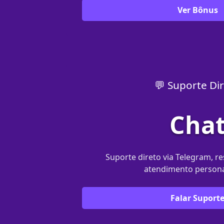
Ver Bônus
💬 Suporte Di
Cha
Suporte direto via Telegram, r
atendimento persona
Falar Suport