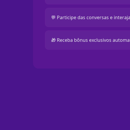
💬 Participe das conversas e interaj
🎁 Receba bônus exclusivos autom