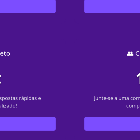
reto
👥 
t
espostas rápidas e
Junte-se a uma com
lizado!
compa
e