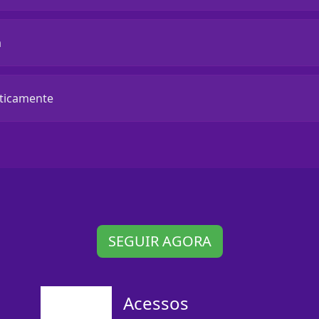
a
aticamente
SEGUIR AGORA
Acessos