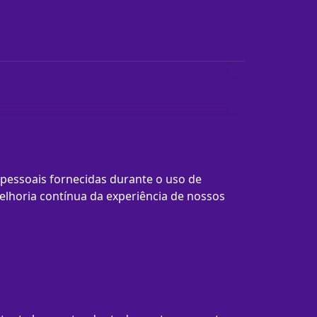
 pessoais fornecidas durante o uso de
elhoria contínua da experiência de nossos