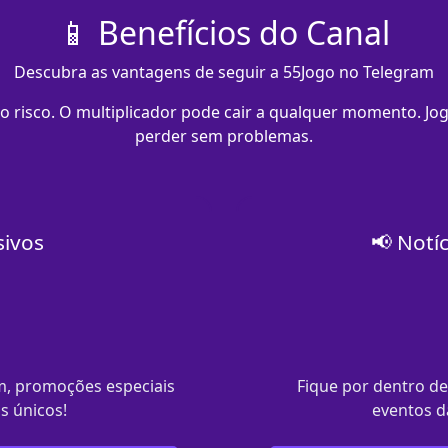
📱 Benefícios do Canal
Descubra as vantagens de seguir a 55Jogo no Telegram
lto risco. O multiplicador pode cair a qualquer momento. J
perder sem problemas.
sivos
📢 Notí
m, promoções especiais
Fique por dentro d
s únicos!
eventos d