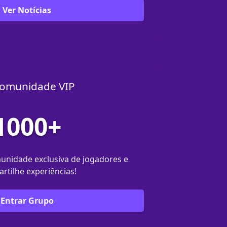
Ver Notícias
Comunidade VIP
1000+
unidade exclusiva de jogadores e
rtilhe experiências!
Entrar Grupo