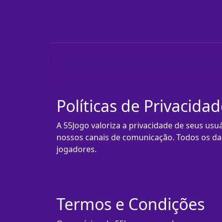
Políticas de Privacida
A 55Jogo valoriza a privacidade de seus us
nossos canais de comunicação. Todos os dad
jogadores.
Termos e Condições