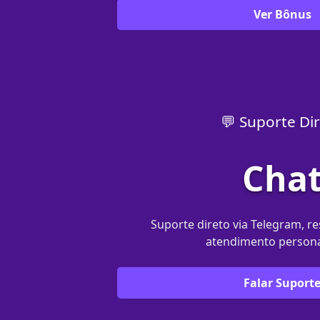
Ver Bônus
💬 Suporte Di
Cha
Suporte direto via Telegram, r
atendimento persona
Falar Suport