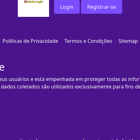
Login
Registrar-se
Políticas de Privacidade
Termos e Condições
Sitemap
de
 seus usuários e está empenhada em proteger todas as info
dados coletados são utilizados exclusivamente para fins d