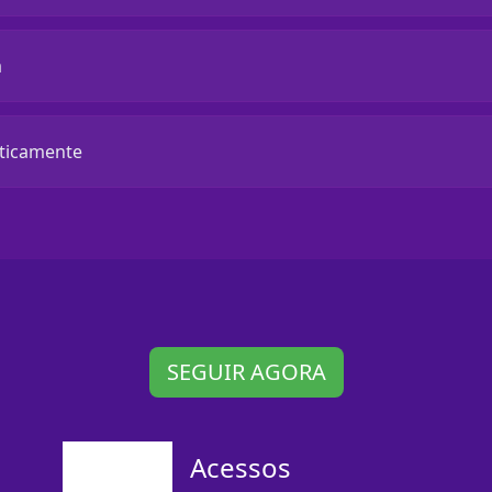
a
aticamente
SEGUIR AGORA
Acessos