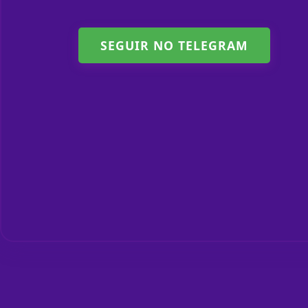
SEGUIR NO TELEGRAM