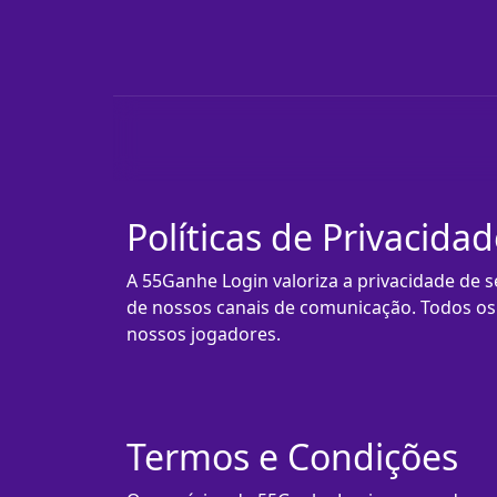
Políticas de Privacida
A 55Ganhe Login valoriza a privacidade de
de nossos canais de comunicação. Todos os 
nossos jogadores.
Termos e Condições