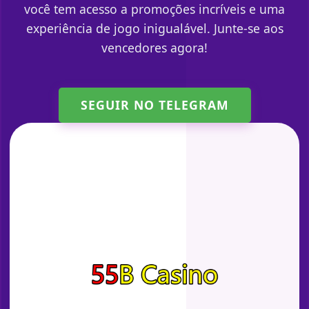
você tem acesso a promoções incríveis e uma
experiência de jogo inigualável. Junte-se aos
vencedores agora!
SEGUIR NO TELEGRAM