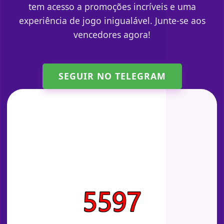
tem acesso a promoções incríveis e uma
experiência de jogo inigualável. Junte-se aos
vencedores agora!
SEGUIR NO TELEGRAM