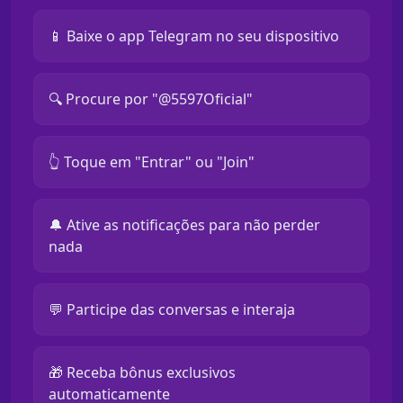
📱 Baixe o app Telegram no seu dispositivo
🔍 Procure por "@5597Oficial"
👆 Toque em "Entrar" ou "Join"
🔔 Ative as notificações para não perder
nada
💬 Participe das conversas e interaja
🎁 Receba bônus exclusivos
automaticamente