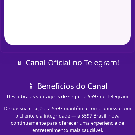
📱 Canal Oficial no Telegram!
📱 Benefícios do Canal
Descubra as vantagens de seguir a 5597 no Telegram
Desde sua criação, a 5597 mantém o compromisso com
o cliente e a integridade — a 5597 Brasil inova
continuamente para oferecer uma experiência de
entretenimento mais saudável.