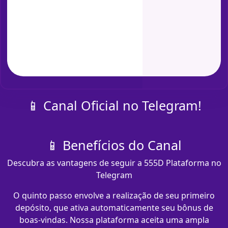
📱 Canal Oficial no Telegram!
📱 Benefícios do Canal
Descubra as vantagens de seguir a 555D Plataforma no
Telegram
O quinto passo envolve a realização de seu primeiro
depósito, que ativa automaticamente seu bônus de
boas-vindas. Nossa plataforma aceita uma ampla