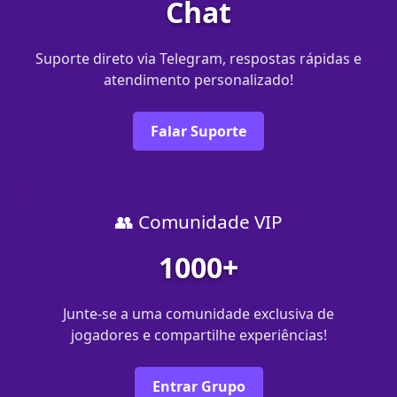
Chat
Suporte direto via Telegram, respostas rápidas e
atendimento personalizado!
Falar Suporte
👥 Comunidade VIP
1000+
Junte-se a uma comunidade exclusiva de
jogadores e compartilhe experiências!
Entrar Grupo