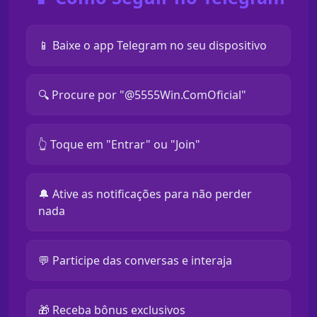
📱 Baixe o app Telegram no seu dispositivo
🔍 Procure por "@5555Win.ComOficial"
👆 Toque em "Entrar" ou "Join"
🔔 Ative as notificações para não perder
nada
💬 Participe das conversas e interaja
🎁 Receba bônus exclusivos