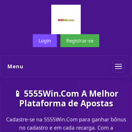
Login
Registrar-se
Menu
📱 5555Win.Com A Melhor
Plataforma de Apostas
Cadastre-se na 5555Win.Com para ganhar bônus
no cadastro e em cada recarga. Com a