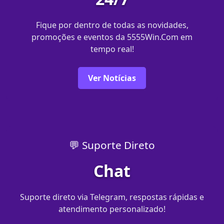
Fique por dentro de todas as novidades,
promoções e eventos da 5555Win.Com em
tempo real!
Ver Notícias
💬 Suporte Direto
Chat
Suporte direto via Telegram, respostas rápidas e
atendimento personalizado!