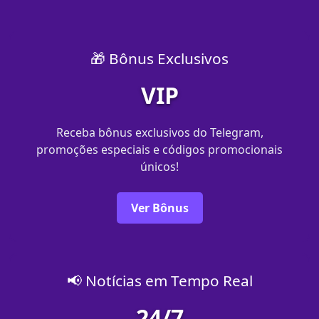
🎁 Bônus Exclusivos
VIP
Receba bônus exclusivos do Telegram,
promoções especiais e códigos promocionais
únicos!
Ver Bônus
📢 Notícias em Tempo Real
24/7