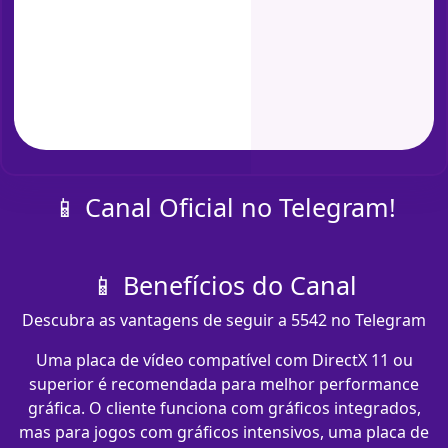
📱 Canal Oficial no Telegram!
📱 Benefícios do Canal
Descubra as vantagens de seguir a 5542 no Telegram
Uma placa de vídeo compatível com DirectX 11 ou
superior é recomendada para melhor performance
gráfica. O cliente funciona com gráficos integrados,
mas para jogos com gráficos intensivos, uma placa de