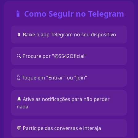
📱 Como Seguir no Telegram
📱 Baixe o app Telegram no seu dispositivo
🔍 Procure por "@5542Oficial"
👆 Toque em "Entrar" ou "Join"
🔔 Ative as notificações para não perder
nada
💬 Participe das conversas e interaja