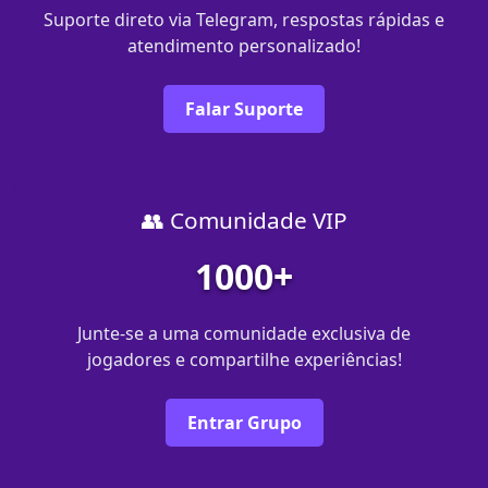
Suporte direto via Telegram, respostas rápidas e
atendimento personalizado!
Falar Suporte
👥 Comunidade VIP
1000+
Junte-se a uma comunidade exclusiva de
jogadores e compartilhe experiências!
Entrar Grupo