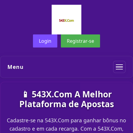
Login
Registrar-se
Menu
📱 543X.Com A Melhor
Plataforma de Apostas
Cadastre-se na 543X.Com para ganhar bônus no
cadastro e em cada recarga. Com a 543X.Com,