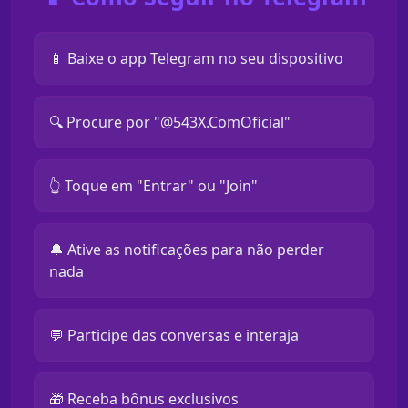
📱 Baixe o app Telegram no seu dispositivo
🔍 Procure por "@543X.ComOficial"
👆 Toque em "Entrar" ou "Join"
🔔 Ative as notificações para não perder
nada
💬 Participe das conversas e interaja
🎁 Receba bônus exclusivos