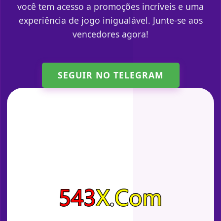
você tem acesso a promoções incríveis e uma
experiência de jogo inigualável. Junte-se aos
vencedores agora!
SEGUIR NO TELEGRAM