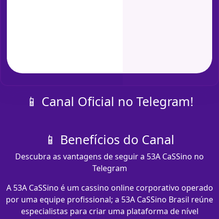
📱 Canal Oficial no Telegram!
📱 Benefícios do Canal
Descubra as vantagens de seguir a 53A CaSSino no
Telegram
A 53A CaSSino é um cassino online corporativo operado
por uma equipe profissional; a 53A CaSSino Brasil reúne
especialistas para criar uma plataforma de nível