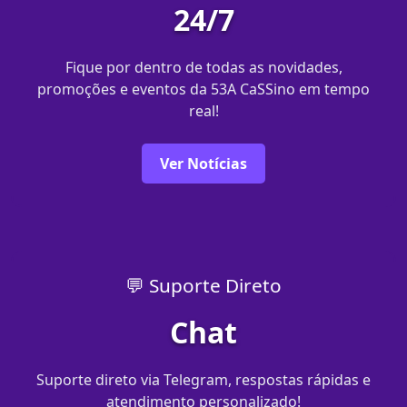
24/7
Fique por dentro de todas as novidades,
promoções e eventos da 53A CaSSino em tempo
real!
Ver Notícias
💬 Suporte Direto
Chat
Suporte direto via Telegram, respostas rápidas e
atendimento personalizado!