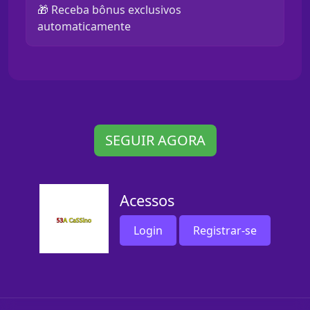
🎁 Receba bônus exclusivos
automaticamente
SEGUIR AGORA
Acessos
Login
Registrar-se