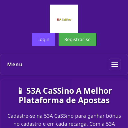
Login
Registrar-se
Menu
📱 53A CaSSino A Melhor
Plataforma de Apostas
Cadastre-se na 53A CaSSino para ganhar bônus
no cadastro e em cada recarga. Com a 53A