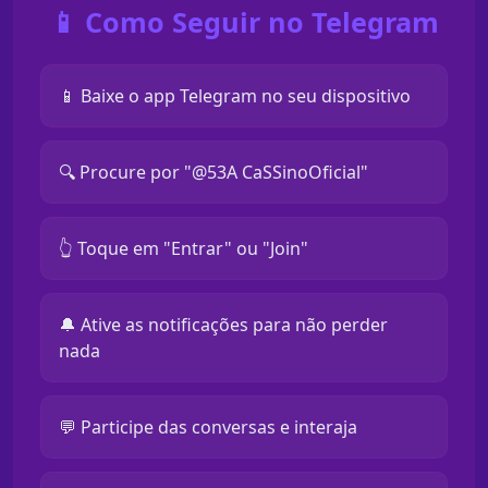
📱 Como Seguir no Telegram
📱 Baixe o app Telegram no seu dispositivo
🔍 Procure por "@53A CaSSinoOficial"
👆 Toque em "Entrar" ou "Join"
🔔 Ative as notificações para não perder
nada
💬 Participe das conversas e interaja