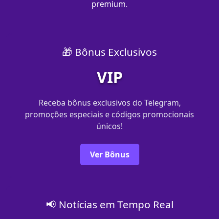
premium.
🎁 Bônus Exclusivos
VIP
Receba bônus exclusivos do Telegram,
promoções especiais e códigos promocionais
únicos!
Ver Bônus
📢 Notícias em Tempo Real