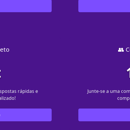
reto
👥 
t
espostas rápidas e
Junte-se a uma com
lizado!
compa
e