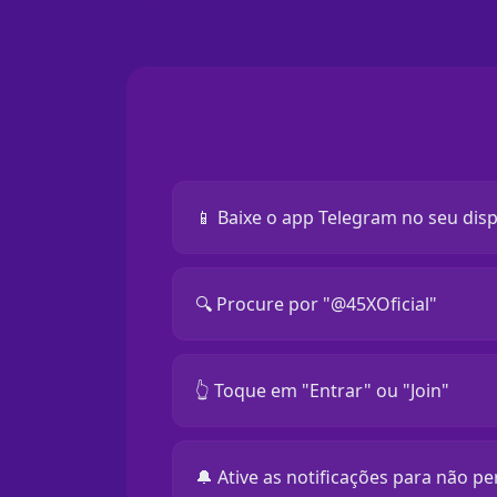
📱 Baixe o app Telegram no seu disp
🔍 Procure por "@45XOficial"
👆 Toque em "Entrar" ou "Join"
🔔 Ative as notificações para não p