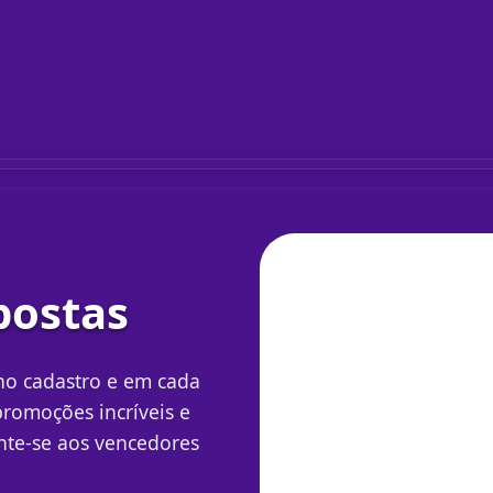
postas
no cadastro e em cada
promoções incríveis e
unte-se aos vencedores