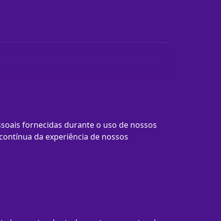
ssoais fornecidas durante o uso de nossos
 contínua da experiência de nossos