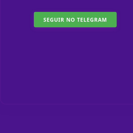
SEGUIR NO TELEGRAM